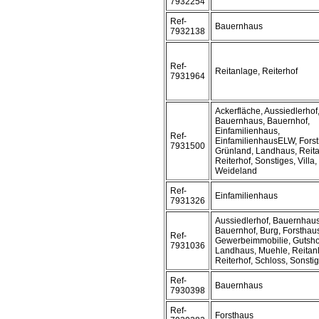
7932254
Ref-
Bauernhaus
7932138
Ref-
Reitanlage, Reiterhof
7931964
Ackerfläche, Aussiedlerhof
Bauernhaus, Bauernhof,
Einfamilienhaus,
Ref-
EinfamilienhausELW, Forst
7931500
Grünland, Landhaus, Reita
Reiterhof, Sonstiges, Villa,
Weideland
Ref-
Einfamilienhaus
7931326
Aussiedlerhof, Bauernhaus
Bauernhof, Burg, Forsthau
Ref-
Gewerbeimmobilie, Gutsho
7931036
Landhaus, Muehle, Reitan
Reiterhof, Schloss, Sonstig
Ref-
Bauernhaus
7930398
Ref-
Forsthaus