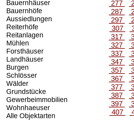
Bauernhäuser
277
Bauernhöfe
287
Aussiedlungen
297
Reiterhöfe
307
Reitanlagen
317
Mühlen
327
Forsthäuser
337
Landhäuser
347
Burgen
357
Schlösser
367
Wälder
377
Grundstücke
387
Gewerbeimmobilien
397
Wohnhaeuser
407
Alle Objektarten