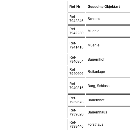
Ref-Nr
Gesuchte Objektart
Ref-
Schloss
7942346
Ref-
Muehle
7942230
Ref-
Muehle
7941418
Ref-
Bauernhof
7940954
Ref-
Reitanlage
7940606
Ref-
Burg, Schloss
7940316
Ref-
Bauernhof
7939678
Ref-
Bauernhaus
7939620
Ref-
Forsthaus
7939446