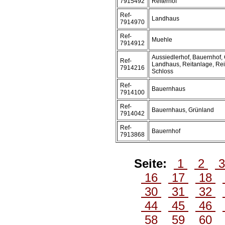
7915492
Reiterhof
Ref-
Landhaus
7914970
Ref-
Muehle
7914912
Aussiedlerhof, Bauernhof, 
Ref-
Landhaus, Reitanlage, Rei
7914216
Schloss
Ref-
Bauernhaus
7914100
Ref-
Bauernhaus, Grünland
7914042
Ref-
Bauernhof
7913868
Seite:
1
2
16
17
18
30
31
32
44
45
46
58
59
60