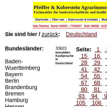
Pfeiffer & Koberstein Agrarimm
Fachmakler für landwirtschaftliche und ländli
Startseite
|
Über uns
|
Impressum & Kontakt
|
Mei
Info-Telefon
Nord: 04503 - 7793957
Süd: 09852 - 61
Sie sind hier /
zurück
:
Deutschland
Bundesländer:
33623
Seite:
1
Immobilien
15
16
Kaufgesuche
in
Baden-
28
29
Deutschland
Wuerttemberg
41
42
Bayern
54
55
Berlin
67
68
Brandenburg
80
81
Bremen
93
94
Hamburg
105
106
Hessen