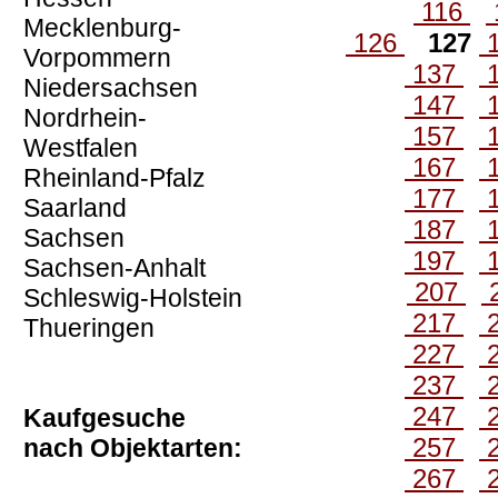
116
Mecklenburg-
126
127
Vorpommern
137
Niedersachsen
147
Nordrhein-
157
Westfalen
167
Rheinland-Pfalz
177
Saarland
187
Sachsen
197
Sachsen-Anhalt
207
Schleswig-Holstein
217
Thueringen
227
237
247
Kaufgesuche
257
nach Objektarten:
267