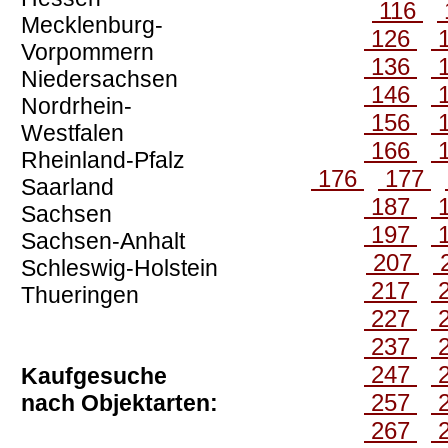
116
Mecklenburg-
126
Vorpommern
136
Niedersachsen
146
Nordrhein-
156
Westfalen
166
Rheinland-Pfalz
176
177
Saarland
187
Sachsen
197
Sachsen-Anhalt
207
Schleswig-Holstein
217
Thueringen
227
237
247
Kaufgesuche
257
nach Objektarten:
267