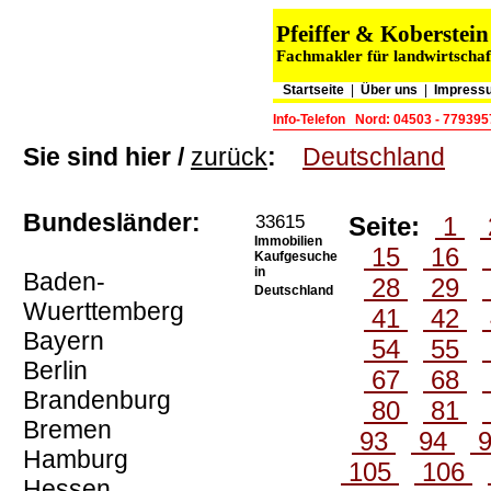
Pfeiffer & Koberste
Fachmakler für landwirtschaf
Startseite
|
Über uns
|
Impress
Info-Telefon
Nord: 04503 - 779395
Sie sind hier /
zurück
:
Deutschland
Bundesländer:
33615
Seite:
1
Immobilien
15
16
Kaufgesuche
in
Baden-
28
29
Deutschland
Wuerttemberg
41
42
Bayern
54
55
Berlin
67
68
Brandenburg
80
81
Bremen
93
94
Hamburg
105
106
Hessen