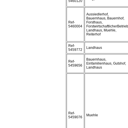
5460120
Aussiedlerhof,
Bauernhaus, Bauernhof,
Ref-
Forsthaus,
5460004
ForstwirtschaftlicherBetrieb
Landhaus, Muehle,
Reiterhof
Ref-
Landhaus
5459772
Bauernhaus,
Ref-
Einfamilienhaus, Gutshof,
5459656
Landhaus
Ref-
Muehle
5459076