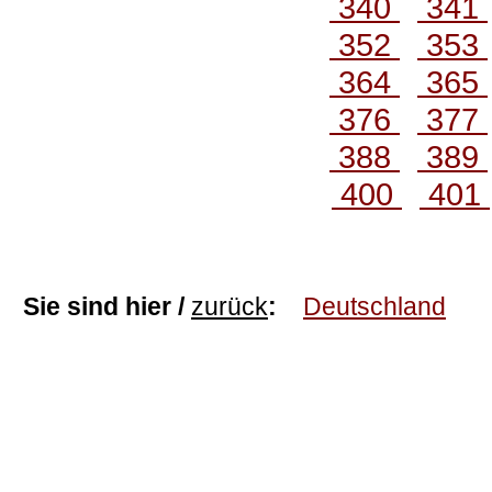
340
341
352
353
364
365
376
377
388
389
400
401
Sie sind hier /
zurück
:
Deutschland