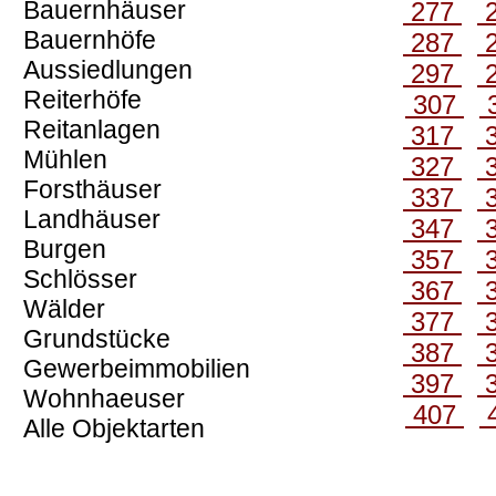
Bauernhäuser
277
Bauernhöfe
287
Aussiedlungen
297
Reiterhöfe
307
Reitanlagen
317
Mühlen
327
Forsthäuser
337
Landhäuser
347
Burgen
357
Schlösser
367
Wälder
377
Grundstücke
387
Gewerbeimmobilien
397
Wohnhaeuser
407
Alle Objektarten