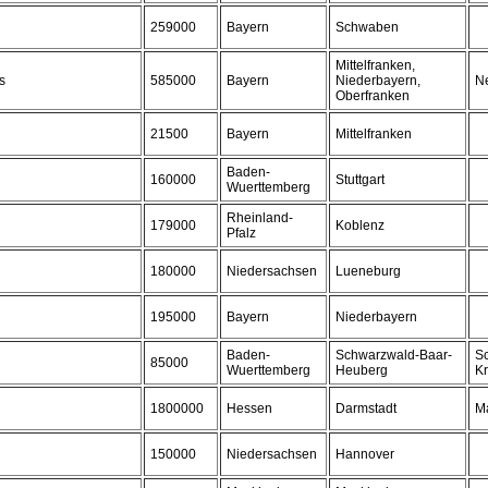
259000
Bayern
Schwaben
Mittelfranken,
s
585000
Bayern
Niederbayern,
Ne
Oberfranken
21500
Bayern
Mittelfranken
Baden-
160000
Stuttgart
Wuerttemberg
Rheinland-
179000
Koblenz
Pfalz
180000
Niedersachsen
Lueneburg
195000
Bayern
Niederbayern
Baden-
Schwarzwald-Baar-
S
85000
Wuerttemberg
Heuberg
Kr
1800000
Hessen
Darmstadt
Ma
150000
Niedersachsen
Hannover