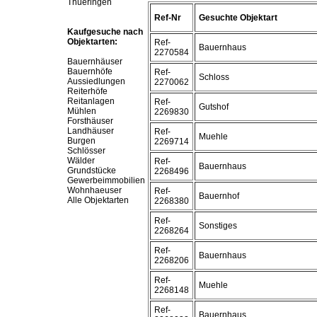
Thueringen
Ref-Nr
Gesuchte Objektart
Kaufgesuche nach
Objektarten:
Ref-
Bauernhaus
2270584
Bauernhäuser
Bauernhöfe
Ref-
Schloss
Aussiedlungen
2270062
Reiterhöfe
Reitanlagen
Ref-
Gutshof
Mühlen
2269830
Forsthäuser
Landhäuser
Ref-
Muehle
Burgen
2269714
Schlösser
Wälder
Ref-
Bauernhaus
Grundstücke
2268496
Gewerbeimmobilien
Wohnhaeuser
Ref-
Bauernhof
Alle Objektarten
2268380
Ref-
Sonstiges
2268264
Ref-
Bauernhaus
2268206
Ref-
Muehle
2268148
Ref-
Bauernhaus