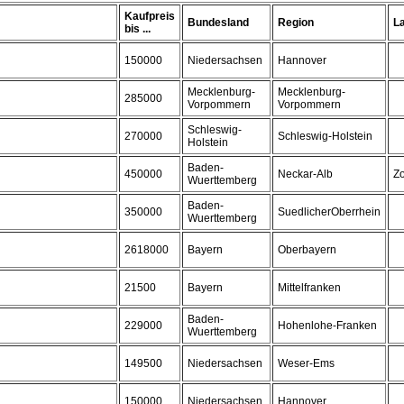
Kaufpreis
Bundesland
Region
L
bis ...
150000
Niedersachsen
Hannover
Mecklenburg-
Mecklenburg-
285000
Vorpommern
Vorpommern
Schleswig-
270000
Schleswig-Holstein
Holstein
Baden-
450000
Neckar-Alb
Zo
Wuerttemberg
Baden-
350000
SuedlicherOberrhein
Wuerttemberg
2618000
Bayern
Oberbayern
21500
Bayern
Mittelfranken
Baden-
229000
Hohenlohe-Franken
Wuerttemberg
149500
Niedersachsen
Weser-Ems
150000
Niedersachsen
Hannover