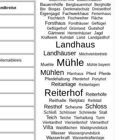
Bauernhöfe
Bergbauernhof
Berghütte
andkreise
Bio
Biogas
Denkmalschutz
Dreiseithof
Eigenjagd
Fachwerkhaus
Ferienhaus
Fischteich
Fischweiher
Fläche
Forsthaus
Forsthäuser
Geflügel
Gutshof
Geflügelhof
Grünland
Gärtnerei
Jagd
Herrenhäuser
Kraftwerk
Kuhstall
Land
Landgasthof
Landhaus
Landhäuser
Milchviehbetrieb
Mühle
llernalbkreis
Muehle
Mühle bayern
Mühlen
Pferd
Pferde
Pfarrhaus
Pferdehaltung
Pferdehof
Ponyhof
Reitanlage
Reitanlagen
Reiterhof
Reiterhöfe
Reithalle
Reitplatz
Reitstall
Schloss
Resthof
Scheune
Stall
Schloß
Schlösser
Schmiede
Teich
Teiche
Tierhaltung
Turm
Vierkanthof
Vierseitenhof
Vierseithof
Villa
Waldflächen
Waldgrundstück
Wasser
Wassergrundstück
Wasserkraft
Wasserkraftanlage