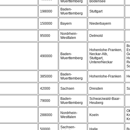
Wuerttemberg
Bodensee
Baden-
198000
Stuttgart
Wuerttemberg
150000
Bayern
Niederbayern
Nordrhein-
95000
Detmold
Westfalen
Bo
Hohenlohe-Franken,
Es
Baden-
Neckar-Alb,
G
490000
Wuerttemberg
Stuttgart,
Ho
UntererNeckar
Re
S
Baden-
385000
Hohenlohe-Franken
He
Wuerttemberg
42000
Sachsen
Dresden
S
Baden-
Schwarzwald-Baar-
79000
Wuerttemberg
Heuberg
Ob
Nordrhein-
288000
Koeln
Kr
Westfalen
Kr
Sachsen-
50000
Halle
Bu