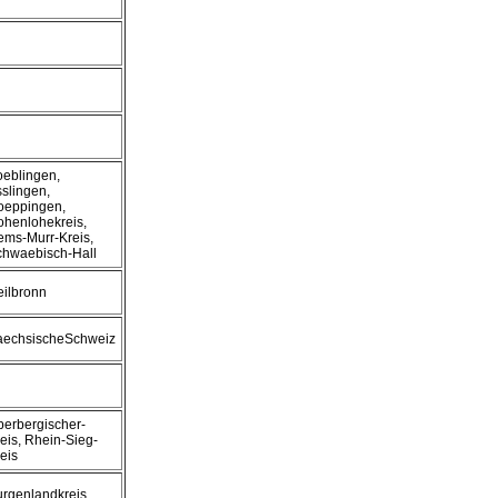
eblingen,
slingen,
oeppingen,
henlohekreis,
ms-Murr-Kreis,
chwaebisch-Hall
ilbronn
aechsischeSchweiz
erbergischer-
eis, Rhein-Sieg-
eis
rgenlandkreis