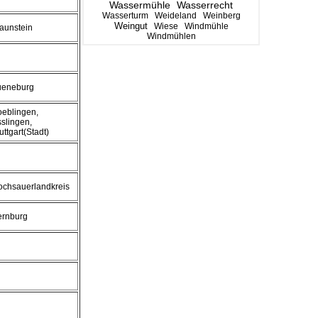
Wassermühle
Wasserrecht
Wasserturm
Weideland
Weinberg
Weingut
Wiese
Windmühle
aunstein
Windmühlen
ueneburg
eblingen,
slingen,
uttgart(Stadt)
ochsauerlandkreis
ernburg