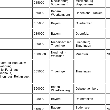
Mecklenburg-
Mecklenburg-
285000
Vorpommern
Vorpommern
Baden-
160000
Hohenlohe-Franken
Wuerttemberg
165000
Bayern
Oberfranken
189000
Bayern
Oberpfalz
Niedersachsen,
Lueneburg,
180000
Thueringen
Thueringen
Nordrhein-
1380000
Muenster
St
Westfalen
auernhof, Bungalow,
swohnung,
lie, Forsthaus,
155000
Thueringen
Thueringen
Landhaus,
ihenhaus, Reitanlage,
Baden-
350000
Ostwuerttemberg
Wuerttemberg
398000
Bayern
Unterfranken
Baden-
Bodensee-
140000
S