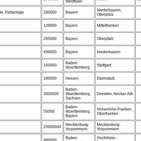
Westfalen
Niederbayern,
e, Reitanlage
280000
Bayern
Oberpfalz
139000
Bayern
Mittelfranken
265000
Bayern
Oberpfalz
499000
Bayern
Niederbayern
Baden-
160000
Stuttgart
Wuerttemberg
180000
Hessen
Darmstadt
Baden-
3000000
Wuerttemberg,
Dresden, Neckar-Alb
Sachsen
Baden-
Hohenlohe-Franken,
55000
Wuerttemberg,
Oberfranken
Bayern
Mecklenburg-
Mecklenburg-
20000000
Vorpommern
Vorpommern
Baden-
Hochrhein-
400000