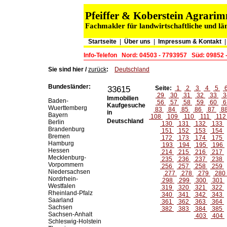
Pfeiffer & Koberstein Agrar
Fachmakler für landwirtschaftliche und lä
Startseite
|
Über uns
|
Impressum & Kontakt
Info-Telefon
Nord: 04503 - 7793957
Süd: 09852 
Sie sind hier /
zurück
:
Deutschland
Bundesländer:
33615
Seite:
1
2
3
4
5
29
30
31
32
33
3
Immobilien
Baden-
56
57
58
59
60
6
Kaufgesuche
Wuerttemberg
83
84
85
86
87
8
in
Bayern
108
109
110
111
11
Deutschland
Berlin
130
131
132
133
Brandenburg
151
152
153
154
Bremen
172
173
174
175
Hamburg
193
194
195
196
Hessen
214
215
216
217
Mecklenburg-
235
236
237
238
Vorpommern
256
257
258
259
Niedersachsen
277
278
279
280
Nordrhein-
298
299
300
301
Westfalen
319
320
321
322
Rheinland-Pfalz
340
341
342
343
Saarland
361
362
363
364
Sachsen
382
383
384
385
Sachsen-Anhalt
403
404
Schleswig-Holstein