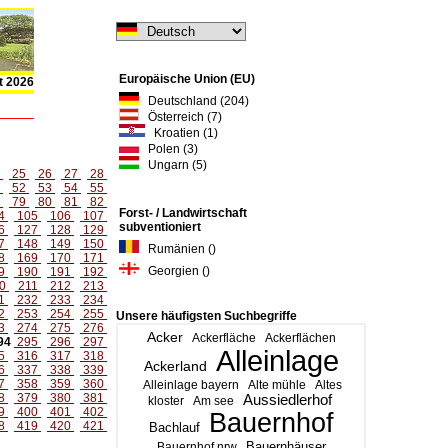
Europäische Union (EU)
t 2026
Deutschland (204)
Österreich (7)
Kroatien (1)
Polen (3)
Ungarn (5)
4
25
26
27
28
1
52
53
54
55
8
79
80
81
82
Forst- / Landwirtschaft
4
105
106
107
subventioniert
6
127
128
129
7
148
149
150
Rumänien ()
8
169
170
171
Georgien ()
9
190
191
192
0
211
212
213
1
232
233
234
2
253
254
255
Unsere häufigsten Suchbegriffe
3
274
275
276
Acker
Ackerfläche
Ackerflächen
94
295
296
297
Alleinlage
5
316
317
318
Ackerland
6
337
338
339
7
358
359
360
Alleinlage bayern
Alte mühle
Altes
8
379
380
381
Aussiedlerhof
kloster
Am see
9
400
401
402
Bauernhof
8
419
420
421
Bachlauf
Bauernhäuser
Bauernhof nrw