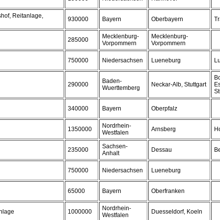
hof, Reitanlage,
930000
Bayern
Oberbayern
Tr
Mecklenburg-
Mecklenburg-
285000
Vorpommern
Vorpommern
750000
Niedersachsen
Lueneburg
L
Bo
Baden-
290000
Neckar-Alb, Stuttgart
Es
Wuerttemberg
St
340000
Bayern
Oberpfalz
Nordrhein-
1350000
Arnsberg
H
Westfalen
Sachsen-
235000
Dessau
B
Anhalt
750000
Niedersachsen
Lueneburg
65000
Bayern
Oberfranken
Nordrhein-
nlage
1000000
Duesseldorf, Koeln
Westfalen