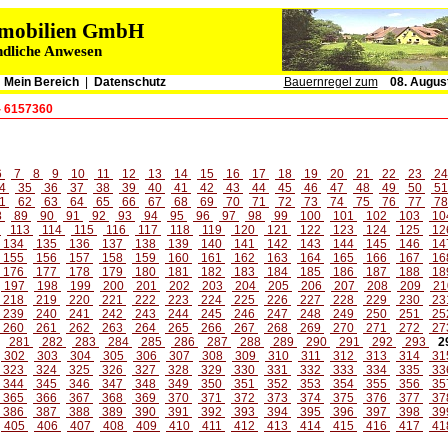
immobilien GmbH
ndliche Anwesen
|
Mein Bereich
|
Datenschutz
Bauernregel zum
08. Augus
- 6157360
6
7
8
9
10
11
12
13
14
15
16
17
18
19
20
21
22
23
2
4
35
36
37
38
39
40
41
42
43
44
45
46
47
48
49
50
5
1
62
63
64
65
66
67
68
69
70
71
72
73
74
75
76
77
7
8
89
90
91
92
93
94
95
96
97
98
99
100
101
102
103
10
2
113
114
115
116
117
118
119
120
121
122
123
124
125
12
134
135
136
137
138
139
140
141
142
143
144
145
146
14
155
156
157
158
159
160
161
162
163
164
165
166
167
16
176
177
178
179
180
181
182
183
184
185
186
187
188
18
197
198
199
200
201
202
203
204
205
206
207
208
209
21
218
219
220
221
222
223
224
225
226
227
228
229
230
23
239
240
241
242
243
244
245
246
247
248
249
250
251
25
260
261
262
263
264
265
266
267
268
269
270
271
272
27
281
282
283
284
285
286
287
288
289
290
291
292
293
2
302
303
304
305
306
307
308
309
310
311
312
313
314
31
323
324
325
326
327
328
329
330
331
332
333
334
335
33
344
345
346
347
348
349
350
351
352
353
354
355
356
35
365
366
367
368
369
370
371
372
373
374
375
376
377
37
386
387
388
389
390
391
392
393
394
395
396
397
398
39
405
406
407
408
409
410
411
412
413
414
415
416
417
41