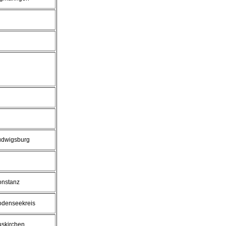
udwigsburg
onstanz
odenseekreis
uskirchen