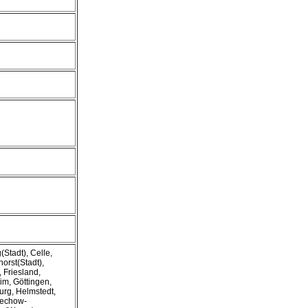
Stadt), Celle,
rst(Stadt),
 Friesland,
im, Göttingen,
rg, Helmstedt,
uechow-