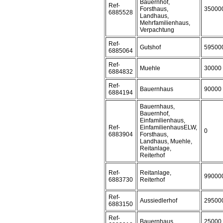
Bauernhof,
Ref-
Forsthaus,
35000
6885528
Landhaus,
Mehrfamilienhaus,
Verpachtung
Ref-
Gutshof
59500
6885064
Ref-
Muehle
30000
6884832
Ref-
Bauernhaus
90000
6884194
Bauernhaus,
Bauernhof,
Einfamilienhaus,
Ref-
EinfamilienhausELW,
0
6883904
Forsthaus,
Landhaus, Muehle,
Reitanlage,
Reiterhof
Ref-
Reitanlage,
99000
6883730
Reiterhof
Ref-
Aussiedlerhof
29500
6883150
Ref-
Bauernhaus
25000