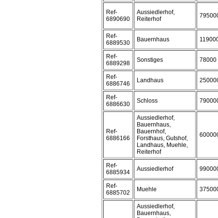
Ref-
Aussiedlerhof,
79500
6890690
Reiterhof
Ref-
Bauernhaus
11900
6889530
Ref-
Sonstiges
78000
6889298
Ref-
Landhaus
25000
6886746
Ref-
Schloss
79000
6886630
Aussiedlerhof,
Bauernhaus,
Ref-
Bauernhof,
60000
6886166
Forsthaus, Gutshof,
Landhaus, Muehle,
Reiterhof
Ref-
Aussiedlerhof
99000
6885934
Ref-
Muehle
37500
6885702
Aussiedlerhof,
Bauernhaus,