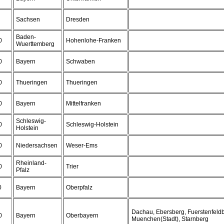
Sachsen
Dresden
Baden-
0
Hohenlohe-Franken
Wuerttemberg
0
Bayern
Schwaben
0
Thueringen
Thueringen
0
Bayern
Mittelfranken
Schleswig-
0
Schleswig-Holstein
Holstein
0
Niedersachsen
Weser-Ems
Rheinland-
0
Trier
Pfalz
0
Bayern
Oberpfalz
Dachau, Ebersberg, Fuerstenfeld
0
Bayern
Oberbayern
Muenchen(Stadt), Starnberg