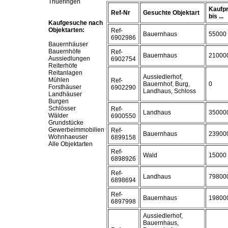
Thueringen
Kaufpr
Ref-Nr
Gesuchte Objektart
bis ...
Kaufgesuche nach
Objektarten:
Ref-
Bauernhaus
55000
6902986
Bauernhäuser
Bauernhöfe
Ref-
Bauernhaus
21000
Aussiedlungen
6902754
Reiterhöfe
Reitanlagen
Aussiedlerhof,
Mühlen
Ref-
Bauernhof, Burg,
0
Forsthäuser
6902290
Landhaus, Schloss
Landhäuser
Burgen
Schlösser
Ref-
Landhaus
35000
Wälder
6900550
Grundstücke
Gewerbeimmobilien
Ref-
Bauernhaus
23900
Wohnhaeuser
6899158
Alle Objektarten
Ref-
Wald
15000
6898926
Ref-
Landhaus
79800
6898694
Ref-
Bauernhaus
19800
6897998
Aussiedlerhof,
Bauernhaus,