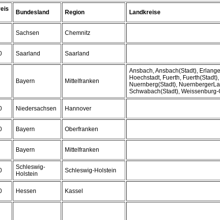
eis
Bundesland
Region
Landkreise
Sachsen
Chemnitz
0
Saarland
Saarland
Ansbach, Ansbach(Stadt), Erlange
Hoechstadt, Fuerth, Fuerth(Stadt),
Bayern
Mittelfranken
Nuernberg(Stadt), NuernbergerLa
Schwabach(Stadt), Weissenburg
0
Niedersachsen
Hannover
0
Bayern
Oberfranken
Bayern
Mittelfranken
Schleswig-
0
Schleswig-Holstein
Holstein
0
Hessen
Kassel