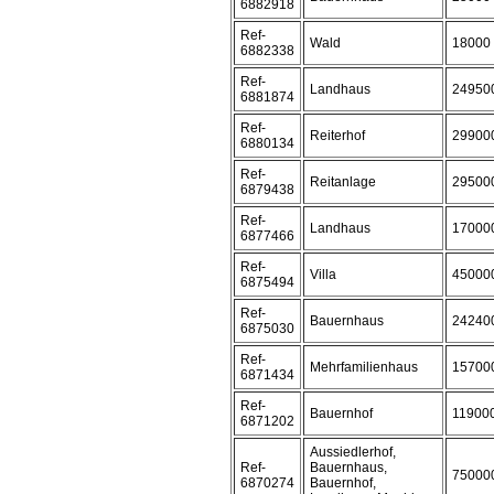
6882918
Ref-
Wald
18000
6882338
Ref-
Landhaus
24950
6881874
Ref-
Reiterhof
29900
6880134
Ref-
Reitanlage
29500
6879438
Ref-
Landhaus
17000
6877466
Ref-
Villa
45000
6875494
Ref-
Bauernhaus
24240
6875030
Ref-
Mehrfamilienhaus
15700
6871434
Ref-
Bauernhof
11900
6871202
Aussiedlerhof,
Ref-
Bauernhaus,
75000
6870274
Bauernhof,