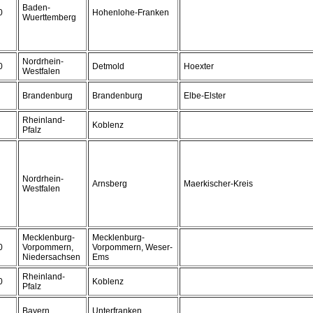
Baden-
0
Hohenlohe-Franken
Wuerttemberg
Nordrhein-
0
Detmold
Hoexter
Westfalen
Brandenburg
Brandenburg
Elbe-Elster
Rheinland-
Koblenz
Pfalz
Nordrhein-
Arnsberg
Maerkischer-Kreis
Westfalen
Mecklenburg-
Mecklenburg-
0
Vorpommern,
Vorpommern, Weser-
Niedersachsen
Ems
Rheinland-
0
Koblenz
Pfalz
Bayern
Unterfranken