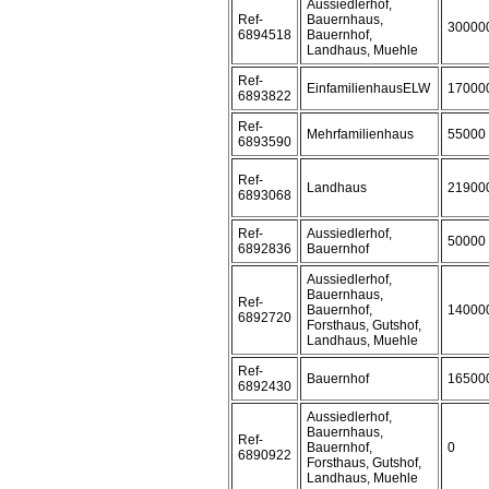
Aussiedlerhof,
Ref-
Bauernhaus,
30000
6894518
Bauernhof,
Landhaus, Muehle
Ref-
EinfamilienhausELW
17000
6893822
Ref-
Mehrfamilienhaus
55000
6893590
Ref-
Landhaus
21900
6893068
Ref-
Aussiedlerhof,
50000
6892836
Bauernhof
Aussiedlerhof,
Bauernhaus,
Ref-
Bauernhof,
14000
6892720
Forsthaus, Gutshof,
Landhaus, Muehle
Ref-
Bauernhof
16500
6892430
Aussiedlerhof,
Bauernhaus,
Ref-
Bauernhof,
0
6890922
Forsthaus, Gutshof,
Landhaus, Muehle