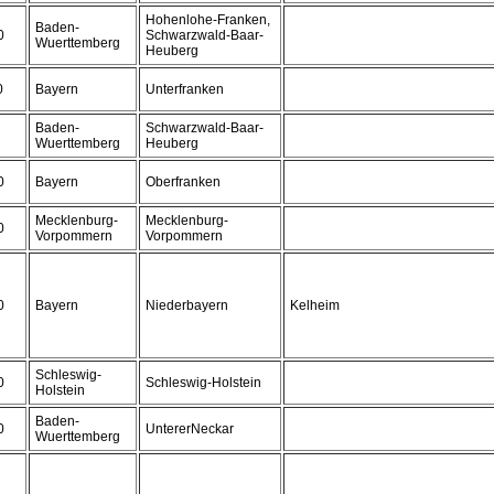
Hohenlohe-Franken,
Baden-
0
Schwarzwald-Baar-
Wuerttemberg
Heuberg
0
Bayern
Unterfranken
Baden-
Schwarzwald-Baar-
Wuerttemberg
Heuberg
0
Bayern
Oberfranken
Mecklenburg-
Mecklenburg-
0
Vorpommern
Vorpommern
0
Bayern
Niederbayern
Kelheim
Schleswig-
0
Schleswig-Holstein
Holstein
Baden-
0
UntererNeckar
Wuerttemberg