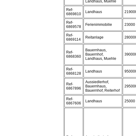
Landhaus, Muehle
Ref-
Landhaus
21900
6869810
Ref-
Ferienimmobilie
23000
6869578
Ref-
Reitanlage
28000
6869114
Bauernhaus,
Ref-
Bauernhof,
39000
6868360
Landhaus, Muehle
Ref-
Landhaus
95000
6868128
Aussiedlerhof,
Ref-
Bauernhaus,
29500
6867896
Bauernhof, Reiterhof
Ref-
Landhaus
25000
6867606