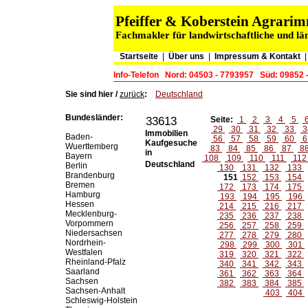
Pfeiffer & Koberstein Agrar
Fachmakler für landwirtschaftliche und lä
Startseite
|
Über uns
|
Impressum & Kontakt
Info-Telefon
Nord: 04503 - 7793957
Süd: 09852 
Sie sind hier /
zurück
:
Deutschland
Bundesländer:
33613
Seite:
1
2
3
4
5
29
30
31
32
33
3
Immobilien
Baden-
56
57
58
59
60
6
Kaufgesuche
Wuerttemberg
83
84
85
86
87
8
in
Bayern
108
109
110
111
11
Deutschland
Berlin
130
131
132
133
Brandenburg
151
152
153
154
Bremen
172
173
174
175
Hamburg
193
194
195
196
Hessen
214
215
216
217
Mecklenburg-
235
236
237
238
Vorpommern
256
257
258
259
Niedersachsen
277
278
279
280
Nordrhein-
298
299
300
301
Westfalen
319
320
321
322
Rheinland-Pfalz
340
341
342
343
Saarland
361
362
363
364
Sachsen
382
383
384
385
Sachsen-Anhalt
403
404
Schleswig-Holstein