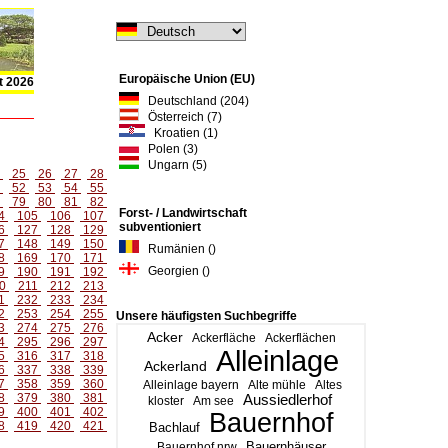
Europäische Union (EU)
t 2026
Deutschland (204)
Österreich (7)
Kroatien (1)
Polen (3)
Ungarn (5)
4
25
26
27
28
1
52
53
54
55
8
79
80
81
82
Forst- / Landwirtschaft
4
105
106
107
subventioniert
6
127
128
129
7
148
149
150
Rumänien ()
8
169
170
171
Georgien ()
9
190
191
192
0
211
212
213
1
232
233
234
2
253
254
255
Unsere häufigsten Suchbegriffe
3
274
275
276
Acker
Ackerfläche
Ackerflächen
4
295
296
297
Alleinlage
5
316
317
318
Ackerland
6
337
338
339
7
358
359
360
Alleinlage bayern
Alte mühle
Altes
8
379
380
381
Aussiedlerhof
kloster
Am see
9
400
401
402
Bauernhof
8
419
420
421
Bachlauf
Bauernhäuser
Bauernhof nrw