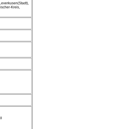
 Leverkusen(Stadt),
scher-Kreis,
ll