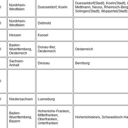
Duesseldorf(Stadt), Koeln(Stadt),
Nordrhein-
0
Duesseldorf, Koeln
Mettmann, Neuss, Rheinisch-Bergi
Westfalen
Solingen(Stadt), Wuppertal(Stadt)
Nordrhein-
0
Detmold
Westfalen
Hessen
Kassel
Baden-
Donau-Iller,
0
Wuerttemberg,
Oesterreich
Oesterreich
Oesterreich
Sachsen-
Dessau
Bernburg
Anhalt
0
0
Niedersachsen
Lueneburg
Hohenlohe-Franken,
Baden-
Mittelfranken,
Wuerttemberg,
Hohenlohekreis, Schwaebisch-Ha
Oberfranken,
Bayern
Unterfranken