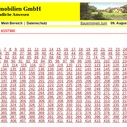
immobilien GmbH
ndliche Anwesen
|
Mein Bereich
|
Datenschutz
Bauernregel zum
09. Augus
- 6157360
6
7
8
9
10
11
12
13
14
15
16
17
18
19
20
21
22
23
2
4
35
36
37
38
39
40
41
42
43
44
45
46
47
48
49
50
5
1
62
63
64
65
66
67
68
69
70
71
72
73
74
75
76
77
7
8
89
90
91
92
93
94
95
96
97
98
99
100
101
102
103
10
2
113
114
115
116
117
118
119
120
121
122
123
124
125
12
134
135
136
137
138
139
140
141
142
143
144
145
146
14
155
156
157
158
159
160
161
162
163
164
165
166
167
16
176
177
178
179
180
181
182
183
184
185
186
187
188
18
197
198
199
200
201
202
203
204
205
206
207
208
209
21
218
219
220
221
222
223
224
225
226
227
228
229
230
23
239
240
241
242
243
244
245
246
247
248
249
250
251
25
260
261
262
263
264
265
266
267
268
269
270
271
272
27
281
282
283
284
285
286
287
288
289
290
291
292
293
29
302
303
304
305
306
307
308
309
310
311
312
313
314
31
323
324
325
326
327
328
329
330
331
332
333
334
335
33
344
345
346
347
348
349
350
351
352
353
354
355
356
35
365
366
367
368
369
370
371
372
373
374
375
376
377
37
386
387
388
389
390
391
392
393
394
395
396
397
398
39
405
406
407
408
409
410
411
412
413
414
415
416
417
41