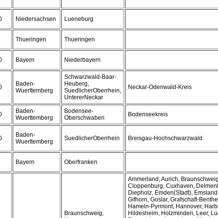
0
Niedersachsen
Lueneburg
Thueringen
Thueringen
0
Bayern
Niederbayern
Schwarzwald-Baar-
Baden-
Heuberg,
0
Neckar-Odenwald-Kreis
Wuerttemberg
SuedlicherOberrhein,
UntererNeckar
Baden-
Bodensee-
0
Bodenseekreis
Wuerttemberg
Oberschwaben
Baden-
0
SuedlicherOberrhein
Breisgau-Hochschwarzwald
Wuerttemberg
Bayern
Oberfranken
Ammerland, Aurich, Braunschweig(
Cloppenburg, Cuxhaven, Delmenho
Diepholz, Emden(Stadt), Emsland,
Gifhorn, Goslar, Grafschaft-Benthe
Hameln-Pyrmont, Hannover, Harbu
Braunschweig,
Hildesheim, Holzminden, Leer, L