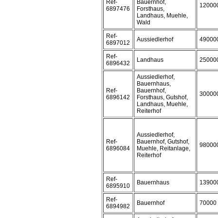
Ref-
Bauernhof,
12000
6897476
Forsthaus,
Landhaus, Muehle,
Wald
Ref-
Aussiedlerhof
49000
6897012
Ref-
Landhaus
25000
6896432
Aussiedlerhof,
Bauernhaus,
Ref-
Bauernhof,
30000
6896142
Forsthaus, Gutshof,
Landhaus, Muehle,
Reiterhof
Aussiedlerhof,
Ref-
Bauernhof, Gutshof,
98000
6896084
Muehle, Reitanlage,
Reiterhof
Ref-
Bauernhaus
13900
6895910
Ref-
Bauernhof
70000
6894982