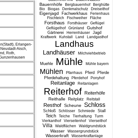
Bauernhöfe
Bergbauernhof
Berghütte
Bio
Biogas
Denkmalschutz
Dreiseithof
Eigenjagd
Fachwerkhaus
Ferienhaus
Fischteich
Fischweiher
Fläche
Forsthaus
Forsthäuser
Geflügel
Gutshof
Geflügelhof
Grünland
Gärtnerei
Jagd
Herrenhäuser
Kraftwerk
Kuhstall
Land
Landgasthof
Landhaus
n(Stadt), Erlangen-
 Neustadt-Aisch,
Landhäuser
nd, Roth,
Milchviehbetrieb
-Gunzenhausen
Mühle
Muehle
Mühle bayern
Mühlen
Pferd
Pferde
Pfarrhaus
Pferdehaltung
Pferdehof
Ponyhof
Reitanlage
Reitanlagen
Reiterhof
Reiterhöfe
Reithalle
Reitplatz
Reitstall
Schloss
Resthof
Scheune
Stall
Schloß
Schlösser
Schmiede
Teich
Teiche
Tierhaltung
Turm
Vierkanthof
Vierseitenhof
Vierseithof
Villa
Waldflächen
Waldgrundstück
Wasser
Wassergrundstück
Wasserkraft
Wasserkraftanlage