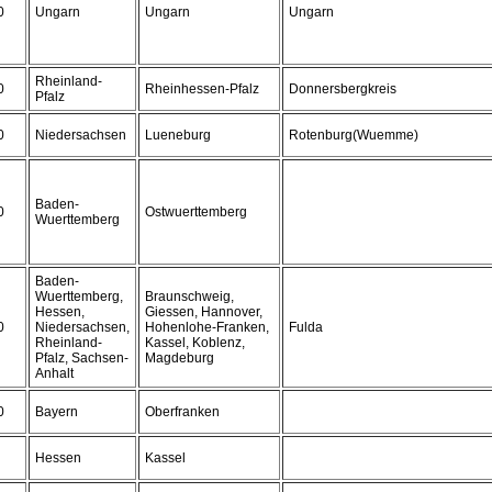
0
Ungarn
Ungarn
Ungarn
Rheinland-
0
Rheinhessen-Pfalz
Donnersbergkreis
Pfalz
0
Niedersachsen
Lueneburg
Rotenburg(Wuemme)
Baden-
0
Ostwuerttemberg
Wuerttemberg
Baden-
Wuerttemberg,
Braunschweig,
Hessen,
Giessen, Hannover,
0
Niedersachsen,
Hohenlohe-Franken,
Fulda
Rheinland-
Kassel, Koblenz,
Pfalz, Sachsen-
Magdeburg
Anhalt
0
Bayern
Oberfranken
Hessen
Kassel