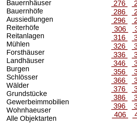
Bauernhäuser
276
Bauernhöfe
286
Aussiedlungen
296
Reiterhöfe
306
Reitanlagen
316
Mühlen
326
Forsthäuser
336
Landhäuser
346
Burgen
356
Schlösser
366
Wälder
376
Grundstücke
386
Gewerbeimmobilien
396
Wohnhaeuser
406
Alle Objektarten