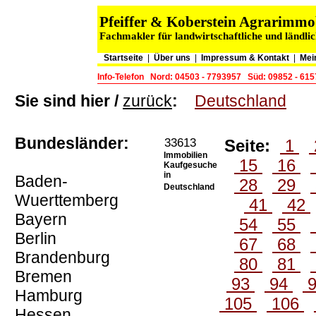
Pfeiffer & Koberstein Agrarimm
Fachmakler für landwirtschaftliche und ländli
Startseite
|
Über uns
|
Impressum & Kontakt
|
Mei
Info-Telefon
Nord: 04503 - 7793957
Süd: 09852 - 61
Sie sind hier /
zurück
:
Deutschland
Bundesländer:
33613
Seite:
1
Immobilien
15
16
Kaufgesuche
in
Baden-
28
29
Deutschland
Wuerttemberg
41
42
Bayern
54
55
Berlin
67
68
Brandenburg
80
81
Bremen
93
94
Hamburg
105
106
Hessen