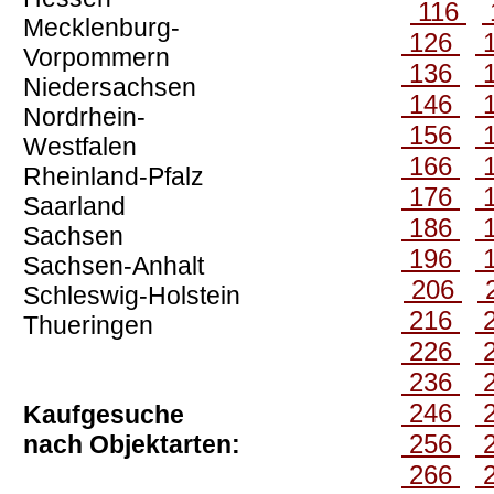
116
Mecklenburg-
126
Vorpommern
136
Niedersachsen
146
Nordrhein-
156
Westfalen
166
Rheinland-Pfalz
176
Saarland
186
Sachsen
196
Sachsen-Anhalt
206
Schleswig-Holstein
216
Thueringen
226
236
246
Kaufgesuche
256
nach Objektarten:
266